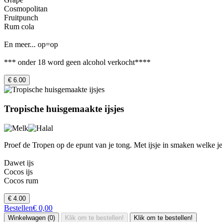
Cosmopolitan
Fruitpunch
Rum cola
En meer... op=op
*** onder 18 word geen alcohol verkocht****
€ 6.00
Tropische huisgemaakte ijsjes
Proef de Tropen op de epunt van je tong. Met ijsje in smaken welke je
Dawet ijs
Cocos ijs
Cocos rum
€ 4.00
Bestellen
€ 0,00
Winkelwagen (0)
Klik om te bestellen!
Klik om te bestellen!