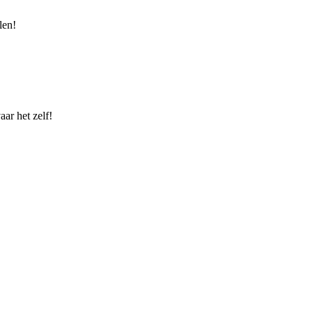
len!
ar het zelf!